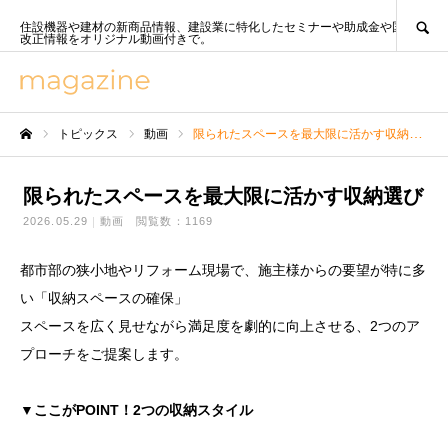
SEARCH
住設機器や建材の新商品情報、建設業に特化したセミナーや助成金や国策、法
改正情報をオリジナル動画付きで。
トピックス
動画
限られたスペースを最大限に活かす収納選び
ホーム
限られたスペースを最大限に活かす収納選び
2026.05.29
動画
閲覧数：1169
都市部の狭小地やリフォーム現場で、施主様からの要望が特に多
い「収納スペースの確保」
スペースを広く見せながら満足度を劇的に向上させる、2つのア
プローチをご提案します。
▼ここがPOINT！2つの収納スタイル