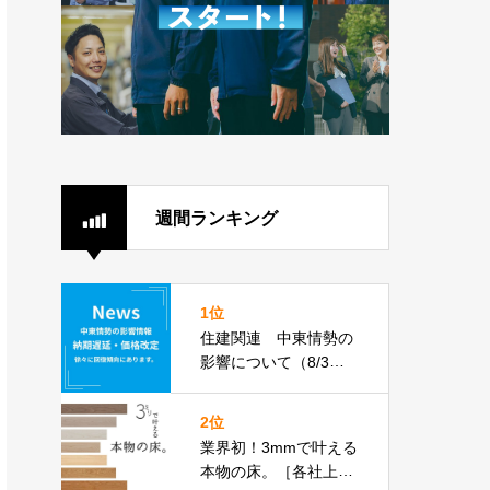
週間ランキング
1位
住建関連 中東情勢の
影響について（8/3更
新）
2位
業界初！3mmで叶える
本物の床。［各社上張