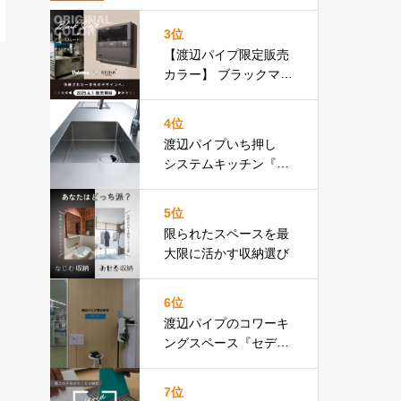
りフロア比較表あり］
3位
【渡辺パイプ限定販売
カラー】 ブラックマッ
ト基調のリモコン パロ
マ Felimo
4位
渡辺パイプいち押し
システムキッチン『３
０４』特設ページ
5位
限られたスペースを最
大限に活かす収納選び
6位
渡辺パイプのコワーキ
ングスペース『セディ
ア・プレイス』が新宿
にオープン！近隣SRア
7位