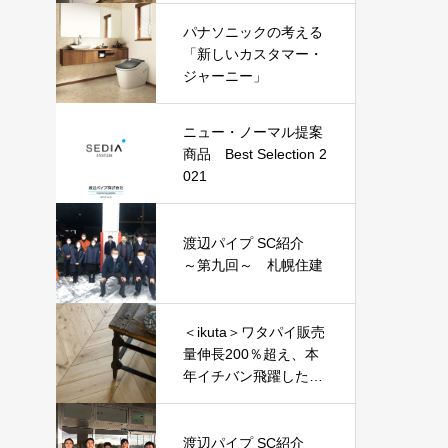
トで選んだ『ニュー・
パナソニックの考える
ノーマル商品』
「新しいカスタマー・
ジャーニー」
ニュー・ノーマル提案
商品 Best Selection 2
021
渡辺パイプ SC紹介
～第九回～ 札幌住建
＜ikuta＞ワタパイ販売
量伸長200％超え、本
年イチバン飛躍した建
材？『エアー・ウォッ
シュ・フローリング』
渡辺パイプ SC紹介