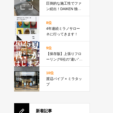
テンドのクロージング
圧倒的な施工性でファ
にぜひ。
ン続出！DAIKEN 独自
技術
8位
4年連続ミラノサロー
ネに行ってきます！
9位
【保存版】上張りフロ
ーリング6社の“違い”見
せます
上張りフロア
比較表あり
10位
渡辺パイプ × ミラタッ
プ
新着記事