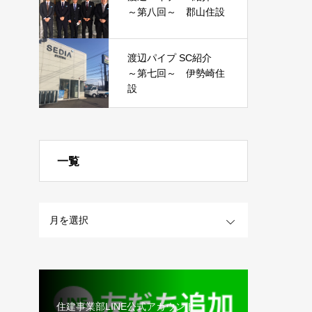
～第八回～ 郡山住設
渡辺パイプ SC紹介
～第七回～ 伊勢崎住
設
一覧
OPEN
住建事業部LINE公式アカウント