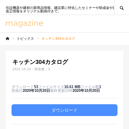
SEARCH
住設機器や建材の新商品情報、建設業に特化したセミナーや助成金や国策、法
改正情報をオリジナル動画付きで。
トピックス
キッチン304カタログ
ホーム
キッチン304カタログ
2020.10.20
閲覧数：0
ダウンロード
53
ファイルサイズ
10.61 MB
ファイル数
1
投稿日
2020年10月20日
最終更新日時
2020年10月20日
ダウンロード