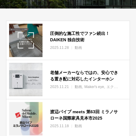
圧倒的な施工性でファン続出！
DAIKEN 独自技術
2025.11.28
動画
老舗メーカーならではの、安心でき
る置き配に対応したインターホン
2025.11.21
動画
Maker's eye
エクステリア
na
渡辺パイプ meets 第63回 ミラノサ
ローネ国際家具見本市2025
2025.11.18
動画