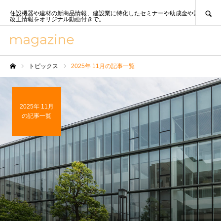
SEARCH
住設機器や建材の新商品情報、建設業に特化したセミナーや助成金や国策、法
改正情報をオリジナル動画付きで。
トピックス
2025年 11月の記事一覧
ホーム
2025年 11月
の記事一覧