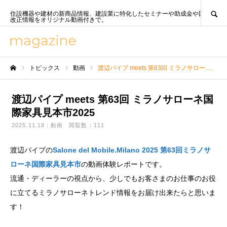
SEARCH
住設機器や建材の新商品情報、建設業に特化したセミナーや助成金や国策、法
改正情報をオリジナル動画付きで。
トピックス
動画
渡辺パイプ meets 第63回 ミラノサローネ国際家具見本市2025
ホーム
渡辺パイプ meets 第63回 ミラノサローネ国
際家具見本市2025
2025.11.18
動画
閲覧数：111
渡辺パイプの
Salone del Mobile.Milano 2025 第63回ミラノサ
ローネ国際家具見本市
の動画体験レポートです。
流通・ディーラーの視点から、少しでもお客さまのお仕事のお役
に立てるミラノサローネトレンド情報をお届け出来たらと思いま
す！