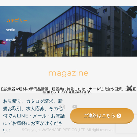
カテゴリー
sedia
maker
movie
住設機器や建材の新商品情報、建設業に特化したセミナーや助成金や国策、法改正
情報をオリジナル動画付きで。
お見積り、カタログ請求、新
規お取引、求人応募、その他
ご連絡はこちら
何でもLINE・メール・お電話
にてお気軽にお声がけくださ
い！
©Copyright WATANABE PIPE CO.,LTD.All right reserved.