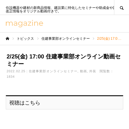
SEARCH
住設機器や建材の新商品情報、建設業に特化したセミナーや助成金や国策、法
改正情報をオリジナル動画付きで。
トピックス
住建事業部オンラインセミナー
2/25(金) 17:00 住建事業部オンライン動画セミナー
ホーム
2/25(金) 17:00 住建事業部オンライン動画セ
ミナー
2022.02.25
住建事業部オンラインセミナー
動画
外装
閲覧数：
1834
視聴はこちら