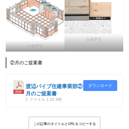
シロアリ
シロアリ
②月のご提案書
ダウンロード
渡辺パイプ住建事業部②
月のご提案書
1 ファイル
1.02 MB
この記事のタイトルとURLをコピーする