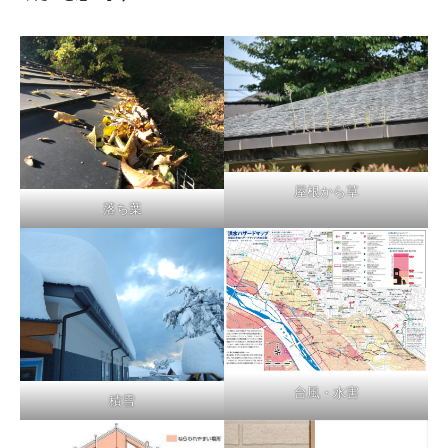
屋根から草
落ち葉
台風・水害
積雪