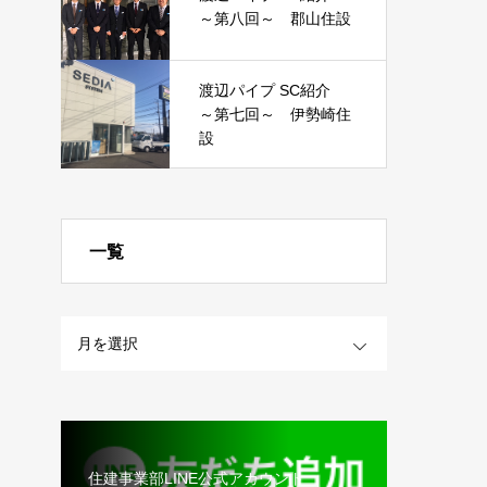
～第八回～ 郡山住設
渡辺パイプ SC紹介
～第七回～ 伊勢崎住
設
一覧
OPEN
住建事業部LINE公式アカウント