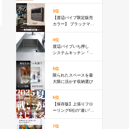
りフロア比較表あり］
3位
【渡辺パイプ限定販売
カラー】 ブラックマッ
ト基調のリモコン パロ
マ Felimo
4位
渡辺パイプいち押し
システムキッチン『３
０４』特設ページ
5位
限られたスペースを最
大限に活かす収納選び
6位
【保存版】上張りフロ
ーリング6社の“違い”見
せます
上張りフロア
比較表あり
7位