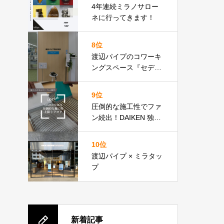
4年連続ミラノサロー
ネに行ってきます！
8位
渡辺パイプのコワーキ
ングスペース『セディ
ア・プレイス』が新宿
にオープン！近隣SRア
9位
テンドのクロージング
圧倒的な施工性でファ
にぜひ。
ン続出！DAIKEN 独自
技術
10位
渡辺パイプ × ミラタッ
プ
新着記事