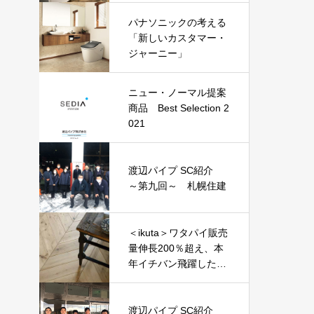
トで選んだ『ニュー・
パナソニックの考える
ノーマル商品』
「新しいカスタマー・
ジャーニー」
ニュー・ノーマル提案
商品 Best Selection 2
021
渡辺パイプ SC紹介
～第九回～ 札幌住建
＜ikuta＞ワタパイ販売
量伸長200％超え、本
年イチバン飛躍した建
材？『エアー・ウォッ
シュ・フローリング』
渡辺パイプ SC紹介