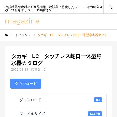
SEARCH
住設機器や建材の新商品情報、建設業に特化したセミナーや助成金や国策、法
改正情報をオリジナル動画付きで。
トピックス
タカギ LC タッチレス蛇口一体型浄水器カタログ
ホーム
タカギ LC タッチレス蛇口一体型浄
水器カタログ
2023.09.29
閲覧数：0
ダウンロード
ダウンロード
161
ファイルサイズ
3.72 MB