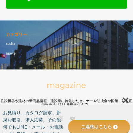
カテゴリー
sedia
maker
movie
住設機器や建材の新商品情報、建設業に特化したセミナーや助成金や国策、法改正
情報をオリジナル動画付きで。
お見積り、カタログ請求、新
規お取引、求人応募、その他
ご連絡はこちら
何でもLINE・メール・お電話