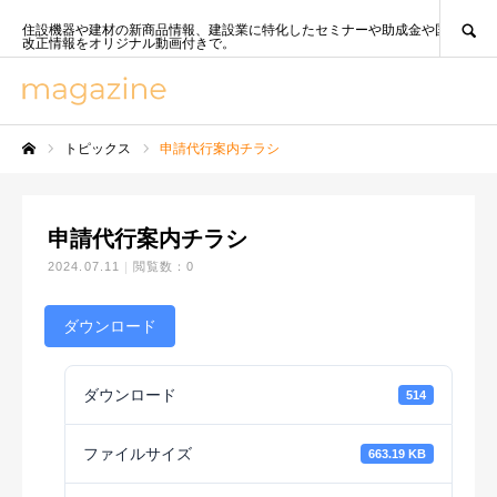
SEARCH
住設機器や建材の新商品情報、建設業に特化したセミナーや助成金や国策、法
改正情報をオリジナル動画付きで。
トピックス
申請代行案内チラシ
ホーム
申請代行案内チラシ
2024.07.11
閲覧数：0
ダウンロード
ダウンロード
514
ファイルサイズ
663.19 KB