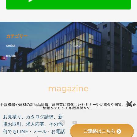
カテゴリー
sedia
maker
movie
住設機器や建材の新商品情報、建設業に特化したセミナーや助成金や国策、法改正
情報をオリジナル動画付きで。
お見積り、カタログ請求、新
規お取引、求人応募、その他
ご連絡はこちら
何でもLINE・メール・お電話