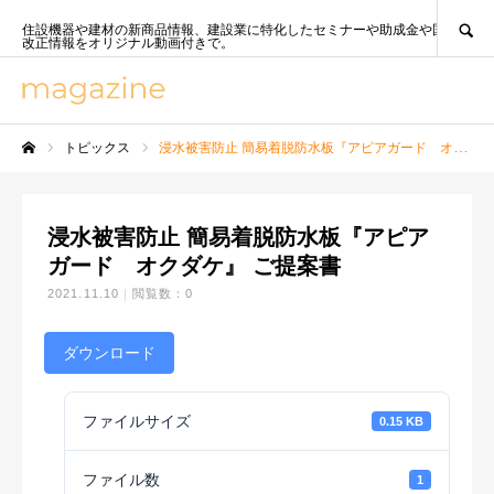
SEARCH
住設機器や建材の新商品情報、建設業に特化したセミナーや助成金や国策、法
改正情報をオリジナル動画付きで。
トピックス
浸水被害防止 簡易着脱防水板『アピアガード オクダケ』 ご提案書
ホーム
浸水被害防止 簡易着脱防水板『アピア
ガード オクダケ』 ご提案書
2021.11.10
閲覧数：0
ダウンロード
ファイルサイズ
0.15 KB
ファイル数
1