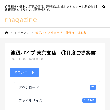
SEARCH
住設機器や建材の新商品情報、建設業に特化したセミナーや助成金や国策、法
改正情報をオリジナル動画付きで。
トピックス
渡辺パイプ 東京支店 ⑪月度ご提案書
ホーム
渡辺パイプ 東京支店 ⑪月度ご提案書
2022.11.02
閲覧数：0
ダウンロード
ダウンロード
70
ファイルサイズ
2.15 MB