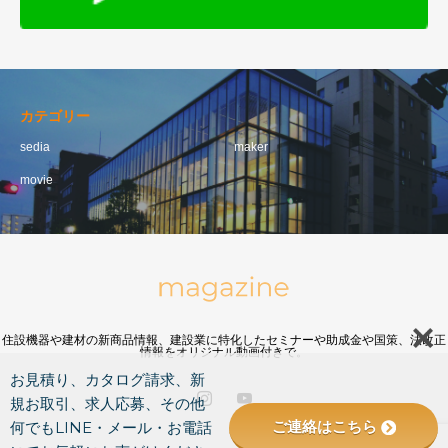
カテゴリー
sedia
maker
movie
住設機器や建材の新商品情報、建設業に特化したセミナーや助成金や国策、法改正
情報をオリジナル動画付きで。
お見積り、カタログ請求、新
規お取引、求人応募、その他
ご連絡はこちら
何でもLINE・メール・お電話