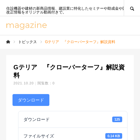
SEARCH
住設機器や建材の新商品情報、建設業に特化したセミナーや助成金や国策、法
改正情報をオリジナル動画付きで。
トピックス
Gテリア 『クローバーターフ』解説資料
ホーム
Gテリア 『クローバーターフ』解説資
料
2021.10.20
閲覧数：0
ダウンロード
ダウンロード
125
ファイルサイズ
0.14 KB