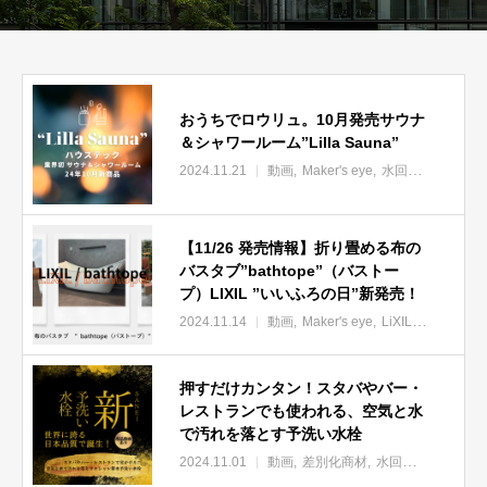
おうちでロウリュ。10月発売サウナ
＆シャワールーム”Lilla Sauna”
2024.11.21
動画
Maker's eye
水回り
新商品
H
【11/26 発売情報】折り畳める布の
バスタブ”bathtope”（バストー
プ）LIXIL ”いいふろの日”新発売！
2024.11.14
動画
Maker's eye
LiXIL
住建事業部
押すだけカンタン！スタバやバー・
レストランでも使われる、空気と水
で汚れを落とす予洗い水栓
2024.11.01
動画
差別化商材
水回り
新商品
sa