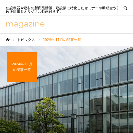
SEARCH
住設機器や建材の新商品情報、建設業に特化したセミナーや助成金や国策、法
改正情報をオリジナル動画付きで。
トピックス
2024年 11月の記事一覧
ホーム
2024年 11月
の記事一覧