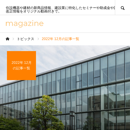
SEARCH
住設機器や建材の新商品情報、建設業に特化したセミナーや助成金や国策、法
改正情報をオリジナル動画付きで。
トピックス
2022年 12月の記事一覧
ホーム
2022年 12月
の記事一覧