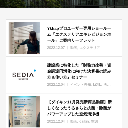
Ykkapプロユーザー専用ショールー
ム「エクステリアエキシビジョンホ
ール」ご案内リーフレット
2022.12.07
動画
エクステリア
建設業に特化した『財務力改善・資
金調達円滑化に向けた決算書の読み
方＆使い方』セミナー
2022.12.04
イベント告知
LiXIL
法改正・支援
【ダイキン11月発売新商品動画】新
しくなったうるさらと抗菌・除菌が
パワーアップした空気清浄機
2022.12.04
動画
daikin
空調