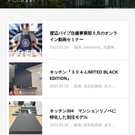
渡辺パイプ住建事業部５月のオンラ
イン動画セミナー
2023.05.26
動画
panasonic
住建事業部オンラインセミナー
キッチン『３０４-LIMITED BLACK
EDITION』
2023.05.18
動画
差別化商材
永大産業
キッチ
キッチン304 マンションリノベに
特化した別注モデル
2023.05.18
動画
差別化商材
永大産業
キッチ