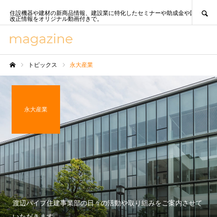
SEARCH
住設機器や建材の新商品情報、建設業に特化したセミナーや助成金や国策、法
改正情報をオリジナル動画付きで。
トピックス
永大産業
ホーム
永大産業
渡辺パイプ住建事業部の日々の活動や取り組みをご案内させて
いただきます。