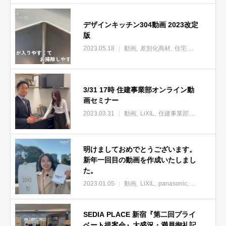
デザインキッチン304動画 2023改定
版
2023.05.18
動画
差別化商材
住宅設備
永大産
3/31 17時 住建事業部オンライン動
画セミナー
2023.03.31
動画
LiXIL
住建事業部オンラインセミナー
明けましておめでとうございます。
新年一回目の動画を作成いたしまし
た。
2023.01.05
動画
LiXIL
panasonic
アイカ工業
SEDIA PLACE 新宿『第二回プライ
ベート提案会』大盛況・満員御礼記