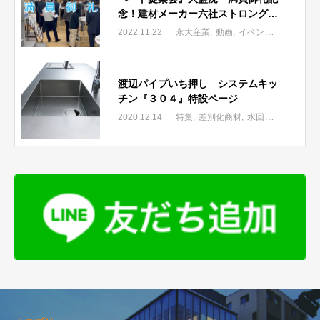
念！建材メーカー六社ストロングポ
イント対決ハイライト動画
2022.11.22
永大産業
動画
イベント告知
LiXIL
渡辺パイプいち押し システムキッ
チン『３０４』特設ページ
2020.12.14
特集
差別化商材
水回り
永大産業