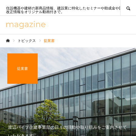
SEARCH
住設機器や建材の新商品情報、建設業に特化したセミナーや助成金や国策、法
改正情報をオリジナル動画付きで。
トピックス
提案書
ホーム
提案書
渡辺パイプ住建事業部の日々の活動や取り組みをご案内させて
いただきます。