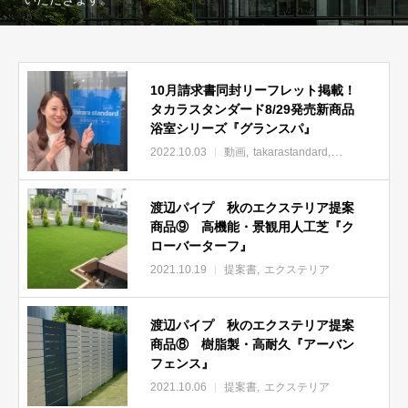
10月請求書同封リーフレット掲載！
タカラスタンダード8/29発売新商品
浴室シリーズ『グランスパ』
2022.10.03
動画
takarastandard
提案書
住宅設
渡辺パイプ 秋のエクステリア提案
商品⑨ 高機能・景観用人工芝『ク
ローバーターフ』
2021.10.19
提案書
エクステリア
渡辺パイプ 秋のエクステリア提案
商品⑧ 樹脂製・高耐久『アーバン
フェンス』
2021.10.06
提案書
エクステリア