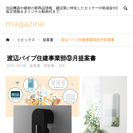
SEARCH
住設機器や建材の新商品情報、建設業に特化したセミナーや助成金や国策、法
改正情報をオリジナル動画付きで。
トピックス
提案書
渡辺パイプ住建事業部⑨月提案書
ホーム
渡辺パイプ住建事業部⑨月提案書
2021.09.28
提案書
閲覧数：740