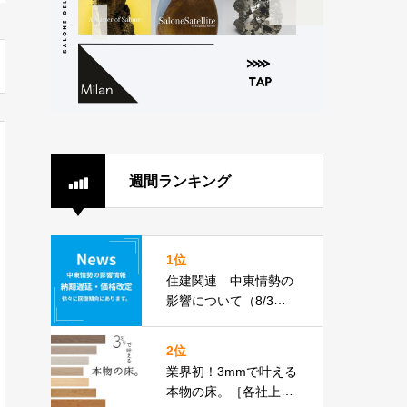
週間ランキング
1位
住建関連 中東情勢の
影響について（8/3更
新）
2位
業界初！3mmで叶える
本物の床。［各社上張