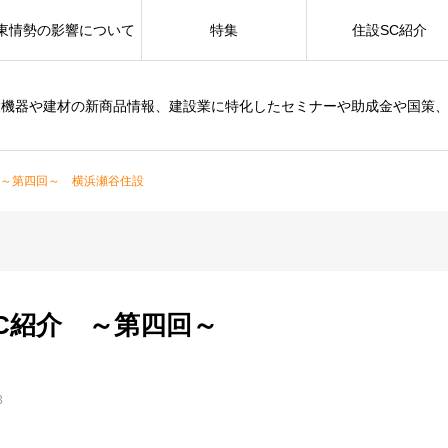
東情勢の影響について
特集
住設SC紹介
設機器や建材の新商品情報、建設業に特化したセミナーや助成金や国策
 ～第四回～ 横浜瀬谷住設
SC紹介 ～第四回～
3