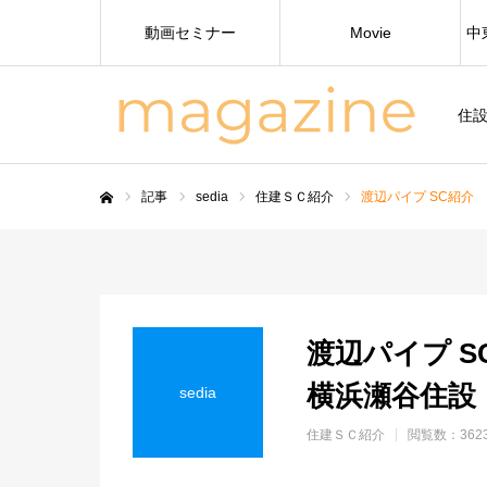
動画セミナー
Movie
中
住
記事
sedia
住建ＳＣ紹介
渡辺パイプ SC紹介
ホーム
渡辺パイプ 
横浜瀬谷住設
sedia
住建ＳＣ紹介
閲覧数：362