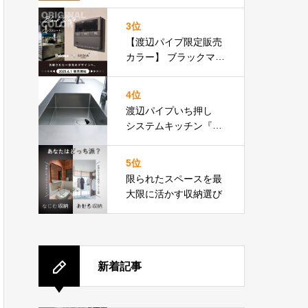
りフロア比較表あり］
3位
【渡辺パイプ限定販売
カラー】 ブラックマッ
ト基調のリモコン パロ
マ Felimo
4位
渡辺パイプいち押し
システムキッチン『３
０４』特設ページ
5位
限られたスペースを最
大限に活かす収納選び
新着記事