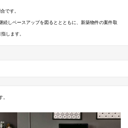
割合です。
継続しベースアップを図るととともに、新築物件の案件取
目指します。
す。