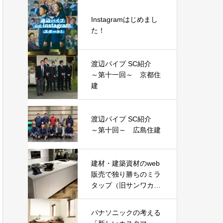
Instagramはじめまし
た！
渡辺パイプ SC紹介
～第十一回～ 京都住
建
渡辺パイプ SC紹介
～第十回～ 広島住建
建材・建築資材のweb
販売で独り勝ちのミラ
タップ（旧サンワカン
パニー）がピンポイン
トで選んだ『ニュー・
パナソニックの考える
ノーマル商品』