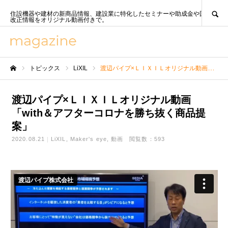
SEARCH
住設機器や建材の新商品情報、建設業に特化したセミナーや助成金や国策、法
改正情報をオリジナル動画付きで。
トピックス
LiXIL
渡辺パイプ×ＬＩＸＩＬオリジナル動画「with＆アフターコロナを勝ち抜く商品提案」
ホーム
渡辺パイプ×ＬＩＸＩＬオリジナル動画
「with＆アフターコロナを勝ち抜く商品提
案」
2020.08.21
LiXIL
Maker's eye
動画
閲覧数：593