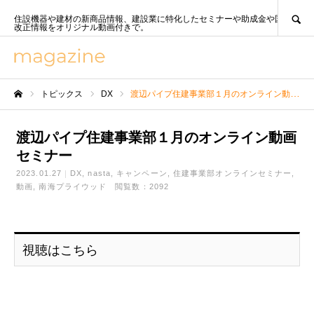
SEARCH
住設機器や建材の新商品情報、建設業に特化したセミナーや助成金や国策、法
改正情報をオリジナル動画付きで。
トピックス
DX
渡辺パイプ住建事業部１月のオンライン動画セミナー
ホーム
渡辺パイプ住建事業部１月のオンライン動画
セミナー
2023.01.27
DX
nasta
キャンペーン
住建事業部オンラインセミナー
動画
南海プライウッド
閲覧数：2092
視聴はこちら