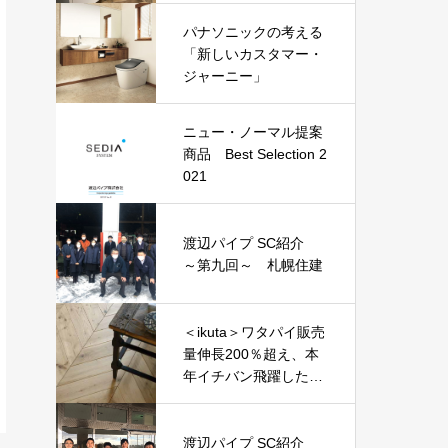
トで選んだ『ニュー・
パナソニックの考える
ノーマル商品』
「新しいカスタマー・
ジャーニー」
ニュー・ノーマル提案
商品 Best Selection 2
021
渡辺パイプ SC紹介
～第九回～ 札幌住建
＜ikuta＞ワタパイ販売
量伸長200％超え、本
年イチバン飛躍した建
材？『エアー・ウォッ
シュ・フローリング』
渡辺パイプ SC紹介