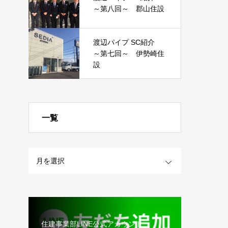
～第八回～ 郡山住設
渡辺パイプ SC紹介
～第七回～ 伊勢崎住
設
一覧
OPEN
住建事業部LINE公式アカウント