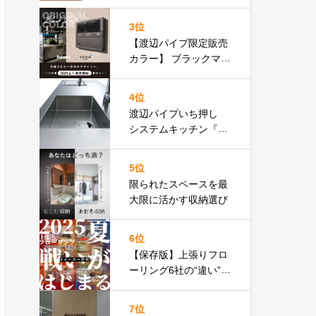
りフロア比較表あり］
3位
【渡辺パイプ限定販売
カラー】 ブラックマッ
ト基調のリモコン パロ
マ Felimo
4位
渡辺パイプいち押し
システムキッチン『３
０４』特設ページ
5位
限られたスペースを最
大限に活かす収納選び
6位
【保存版】上張りフロ
ーリング6社の“違い”見
せます
上張りフロア
比較表あり
7位