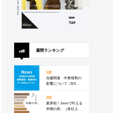
週間ランキング
1位
住建関連 中東情勢の
影響について（8/3更
新）
2位
業界初！3mmで叶える
本物の床。［各社上張