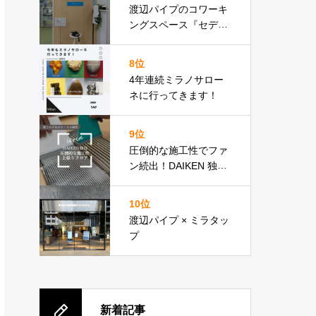
渡辺パイプのコワーキ
ングスペース『セディ
ア・プレイス』が新宿
にオープン！近隣SRア
8位
テンドのクロージング
4年連続ミラノサロー
にぜひ。
ネに行ってきます！
9位
圧倒的な施工性でファ
ン続出！DAIKEN 独自
技術
10位
渡辺パイプ × ミラタッ
プ
新着記事