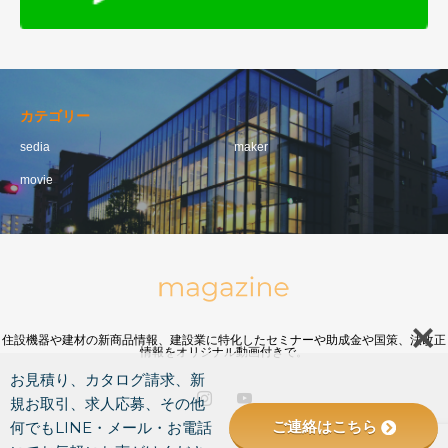
カテゴリー
sedia
maker
movie
住設機器や建材の新商品情報、建設業に特化したセミナーや助成金や国策、法改正
情報をオリジナル動画付きで。
お見積り、カタログ請求、新
規お取引、求人応募、その他
ご連絡はこちら
何でもLINE・メール・お電話