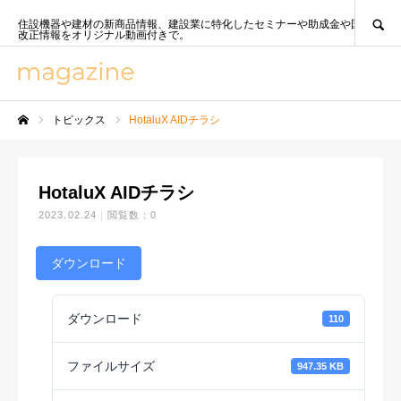
SEARCH
住設機器や建材の新商品情報、建設業に特化したセミナーや助成金や国策、法
改正情報をオリジナル動画付きで。
トピックス
HotaluX AIDチラシ
ホーム
HotaluX AIDチラシ
2023.02.24
閲覧数：0
ダウンロード
ダウンロード
110
ファイルサイズ
947.35 KB