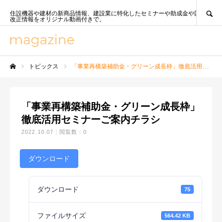
SEARCH
住設機器や建材の新商品情報、建設業に特化したセミナーや助成金や国策、法
改正情報をオリジナル動画付きで。
トピックス
「事業再構築補助金・グリーン成長枠」徹底活用セミナーご案内チラシ
ホーム
「事業再構築補助金・グリーン成長枠」
徹底活用セミナーご案内チラシ
2022.10.07
閲覧数：0
ダウンロード
ダウンロード
75
ファイルサイズ
564.42 KB