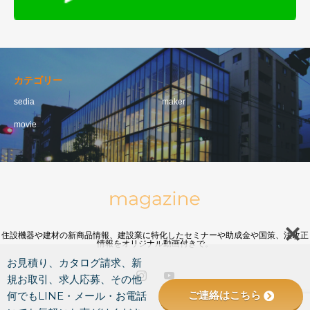
カテゴリー
sedia
maker
movie
住設機器や建材の新商品情報、建設業に特化したセミナーや助成金や国策、法改正
情報をオリジナル動画付きで。
お見積り、カタログ請求、新
規お取引、求人応募、その他
ご連絡はこちら
何でもLINE・メール・お電話