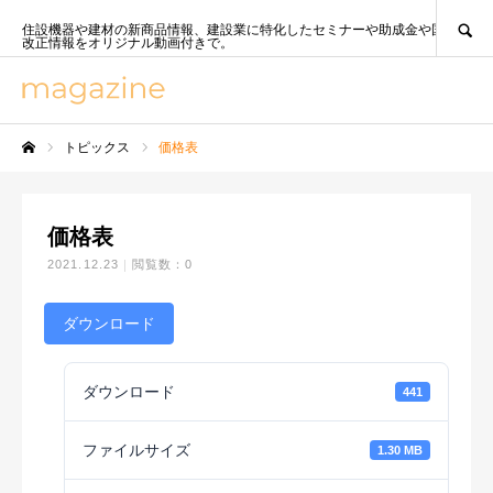
SEARCH
住設機器や建材の新商品情報、建設業に特化したセミナーや助成金や国策、法
改正情報をオリジナル動画付きで。
トピックス
価格表
ホーム
価格表
2021.12.23
閲覧数：0
ダウンロード
ダウンロード
441
ファイルサイズ
1.30 MB