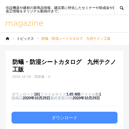
SEARCH
住設機器や建材の新商品情報、建設業に特化したセミナーや助成金や国策、法
改正情報をオリジナル動画付きで。
トピックス
防蟻・防湿シートカタログ 九州テクノ工販
ホーム
防蟻・防湿シートカタログ 九州テクノ
工販
2020.10.29
閲覧数：0
ダウンロード
181
ファイルサイズ
3.85 MB
ファイル数
1
投稿日
2020年10月29日
最終更新日時
2020年10月29日
ダウンロード