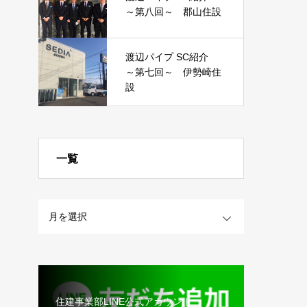
～第八回～ 郡山住設
渡辺パイプ SC紹介
～第七回～ 伊勢崎住
設
一覧
OPEN
住建事業部LINE公式アカウント