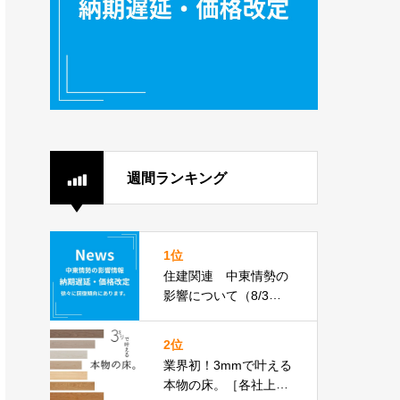
週間ランキング
1位
住建関連 中東情勢の
影響について（8/3更
新）
2位
業界初！3mmで叶える
本物の床。［各社上張