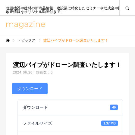
SEARCH
住設機器や建材の新商品情報、建設業に特化したセミナーや助成金や国策、法
改正情報をオリジナル動画付きで。
トピックス
渡辺パイプがドローン調査いたします！
ホーム
渡辺パイプがドローン調査いたします！
2024.06.20
閲覧数：0
ダウンロード
ダウンロード
49
ファイルサイズ
1.37 MB