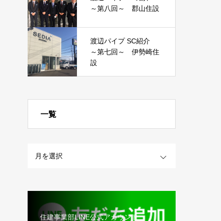
～第八回～ 郡山住設
渡辺パイプ SC紹介
～第七回～ 伊勢崎住
設
一覧
OPEN
住建事業部LINE公式アカウント