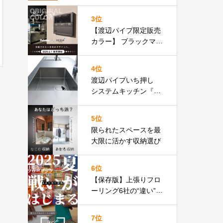
りフロア比較表あり］
3位
【渡辺パイプ限定販売
カラー】 ブラックマッ
ト基調のリモコン パロ
マ Felimo
4位
渡辺パイプいち押し
システムキッチン『３
０４』特設ページ
5位
限られたスペースを最
大限に活かす収納選び
6位
【保存版】上張りフロ
ーリング6社の“違い”見
せます
上張りフロア
比較表あり
7位