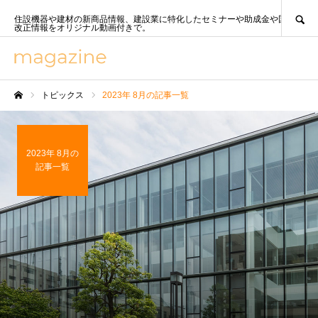
SEARCH
住設機器や建材の新商品情報、建設業に特化したセミナーや助成金や国策、法
改正情報をオリジナル動画付きで。
トピックス
2023年 8月の記事一覧
ホーム
2023年 8月の
記事一覧