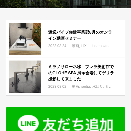
渡辺パイプ住建事業部8月のオンラ
イン動画セミナー
2023.08.24
動画
LiXIL
takarastandard
住建事
ミラノサローネ④ ブレラ美術館で
のGLOHE SPA 展示会場にてゲリラ
撮影して来ました
2023.08.02
動画
sedia
水回り
ミラノサローネ