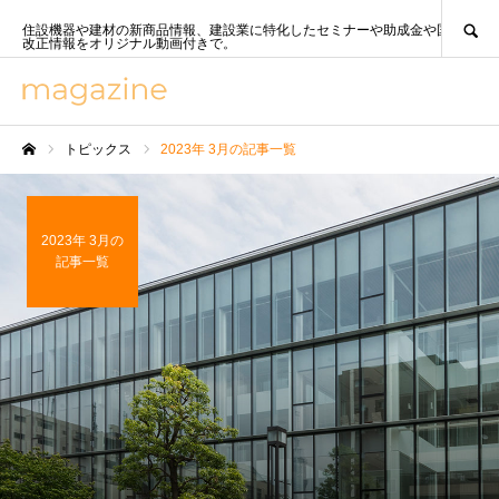
SEARCH
住設機器や建材の新商品情報、建設業に特化したセミナーや助成金や国策、法
改正情報をオリジナル動画付きで。
トピックス
2023年 3月の記事一覧
ホーム
2023年 3月の
記事一覧