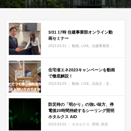
3/31 17時 住建事業部オンライン動
画セミナー
2023.03.31
動画
LiXIL
住建事業部オンラインセミナー
住宅省エネ2023キャンペーンを動画
で徹底解説！
2023.03.03
動画
LiXIL
法改正・支援
建材
防災時の「明かり」の強い味方、停
電後20時間持続するシーリング照明
ホタルクス AID
2023.03.01
ホタルクス
照明
防災