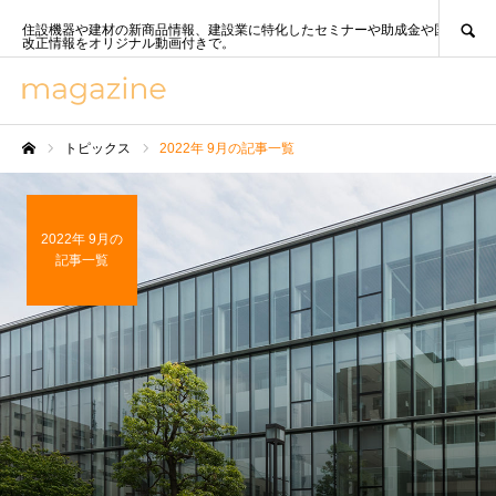
SEARCH
住設機器や建材の新商品情報、建設業に特化したセミナーや助成金や国策、法
改正情報をオリジナル動画付きで。
トピックス
2022年 9月の記事一覧
ホーム
2022年 9月の
記事一覧