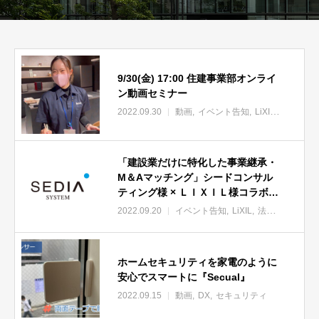
9/30(金) 17:00 住建事業部オンライ
ン動画セミナー
2022.09.30
動画
イベント告知
LiXIL
住建事業
「建設業だけに特化した事業継承・
M＆Aマッチング」シードコンサル
ティング様 × ＬＩＸＩＬ様コラボセ
ミナー企画
2022.09.20
イベント告知
LiXIL
法改正・支援
ホームセキュリティを家電のように
安心でスマートに『Secual』
2022.09.15
動画
DX
セキュリティ