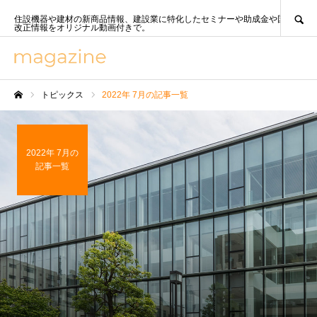
SEARCH
住設機器や建材の新商品情報、建設業に特化したセミナーや助成金や国策、法
改正情報をオリジナル動画付きで。
トピックス
2022年 7月の記事一覧
ホーム
2022年 7月の
記事一覧