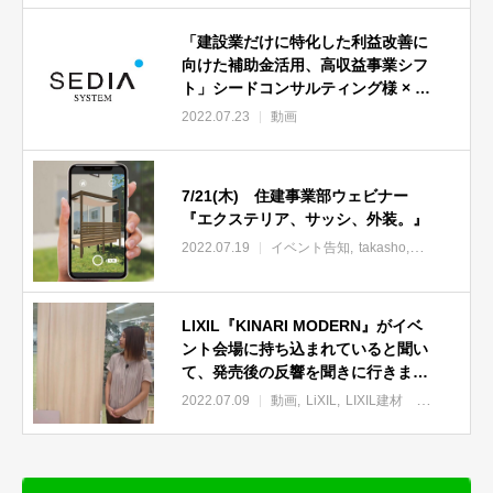
「建設業だけに特化した利益改善に
向けた補助金活用、高収益事業シフ
ト」シードコンサルティング様 × Ｌ
ＩＸＩＬ様コラボセミナー企画
2022.07.23
動画
7/21(木) 住建事業部ウェビナー
『エクステリア、サッシ、外装。』
2022.07.19
イベント告知
takasho
住建事業部
LIXIL『KINARI MODERN』がイベ
ント会場に持ち込まれていると聞い
て、発売後の反響を聞きに行きまし
た。
2022.07.09
動画
LiXIL
LIXIL建材 新商品