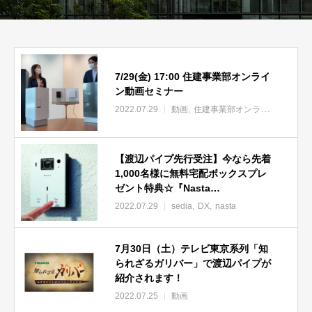
7/29(金) 17:00 住建事業部オンライ
ン動画セミナー
2022.07.29
動画
住建事業部オンラインセミナー
【渡辺パイプ先行受注】今なら先着
1,000名様に無料宅配ボックスプレ
ゼント特典☆『Nasta
Interphone』
2022.07.29
sedia
DX
nasta
7月30日（土）テレビ東京系列「知
られざるガリバー」で渡辺パイプが
紹介されます！
2022.07.25
動画