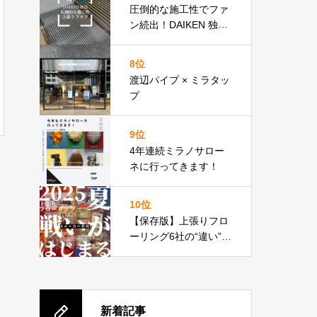
テンドのクロージング
圧倒的な施工性でファ
にぜひ。
ン続出！DAIKEN 独自
技術
8位
渡辺パイプ × ミラタッ
プ
9位
4年連続ミラノサロー
ネに行ってきます！
10位
【保存版】上張りフロ
ーリング6社の“違い”見
せます
上張りフロア
比較表あり
新着記事