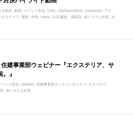
ト対決ハイライト動画
永大産業
動画
イベント告知
LiXIL
asahiwoodtech
panasonic
アイ
エクステリア
建材
外装
nasta
LIXIL建材 新商品
旭トステム外装
水
木) 住建事業部ウェビナー『エクステリア、サ
装。』
イベント告知
takasho
住建事業部オンラインセミナー
エクステリ
装
旭トステム外装