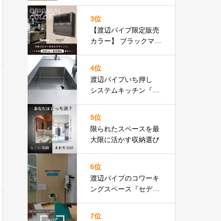
りフロア比較表あり］
3位
【渡辺パイプ限定販売
カラー】 ブラックマッ
ト基調のリモコン パロ
マ Felimo
4位
渡辺パイプいち押し
システムキッチン『３
０４』特設ページ
5位
限られたスペースを最
大限に活かす収納選び
6位
渡辺パイプのコワーキ
ングスペース『セディ
ア・プレイス』が新宿
にオープン！近隣SRア
7位