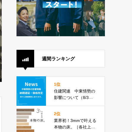
週間ランキング
1位
住建関連 中東情勢の
影響について（8/3更
新）
2位
業界初！3mmで叶える
本物の床。［各社上張