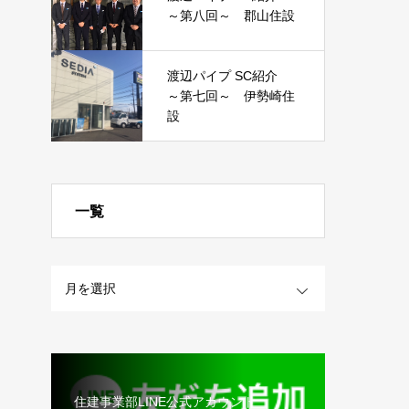
～第八回～ 郡山住設
渡辺パイプ SC紹介
～第七回～ 伊勢崎住
設
一覧
OPEN
住建事業部LINE公式アカウント