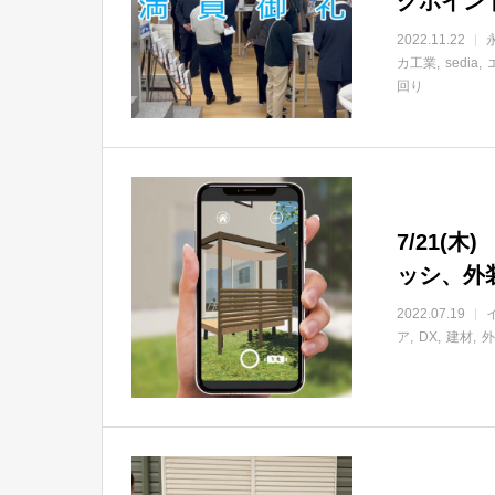
グポイン
2022.11.22
カ工業
sedia
回り
7/21(
ッシ、外
2022.07.19
ア
DX
建材
外