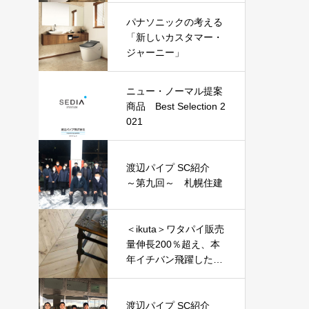
トで選んだ『ニュー・
パナソニックの考える
ノーマル商品』
「新しいカスタマー・
ジャーニー」
ニュー・ノーマル提案
商品 Best Selection 2
021
渡辺パイプ SC紹介
～第九回～ 札幌住建
＜ikuta＞ワタパイ販売
量伸長200％超え、本
年イチバン飛躍した建
材？『エアー・ウォッ
シュ・フローリング』
渡辺パイプ SC紹介