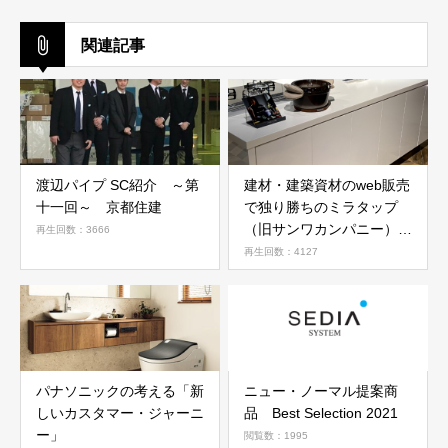
関連記事
渡辺パイプ SC紹介 ～第
建材・建築資材のweb販売
十一回～ 京都住建
で独り勝ちのミラタップ
（旧サンワカンパニー）が
再生回数：3666
ピンポイントで選んだ『ニ
再生回数：4127
ュー・ノーマル商品』
パナソニックの考える「新
ニュー・ノーマル提案商
しいカスタマー・ジャーニ
品 Best Selection 2021
ー」
閲覧数：1995