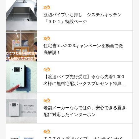
2位
渡辺パイプいち押し システムキッチン
『３０４』特設ページ
3位
住宅省エネ2023キャンペーンを動画で徹
底解説！
4位
【渡辺パイプ先行受注】今なら先着1,000
名様に無料宅配ボックスプレゼント特典☆
『Nasta Interphone』
5位
老舗メーカーならではの、安心できる置き
配に対応したインターホン
6位
ＴＯＴＯ × 渡辺パイプ オンラインセミ