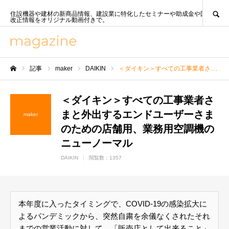
SEARCH
住設機器や建材の新商品情報、建設業に特化したセミナーや助成金や国策、法
改正情報をオリジナル動画付きで。
記事
maker
DAIKIN
＜ダイキン＞すべての工事業者さまと外出するエンドユーザーさまのための店舗用、業務用空調機のニューノーマル
ホーム
＜ダイキン＞すべての工事業者さ
まと外出するエンドユーザーさま
maker
のための店舗用、業務用空調機の
ニューノーマル
DAIKIN
閲覧数：1357
本年度に入ったタイミングで、COVID-19の感染拡大に
よるパンデミックから、突然自粛を余儀なくされたそれ
までの営業活動に対して、「販売店として出来ること」