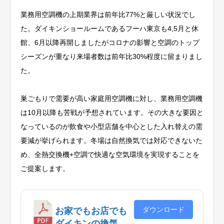
業務用空調機の上期業界は前年比77%と厳しい状況でし
た。ダイキンショールームであるフーハ東京も4,5月と休
館、6月以降再開しましたがコロナの影響と空調のトップ
シーズンが重なり来場者数は前年比30%程度に留まりまし
た。
巣ごもりで需要が高い家庭用空調機に対し、業務用空調機
は10月以降も苦戦が予想されています。その大きな要因と
なっているのが飲食や小型店舗を中心とした入れ替えの需
要減が挙げられます。冬場は自然換気では対応できないた
め、全熱交換機+空調で快適な空気環境を実現することを
ご提案します。
ダウンロード
お家でもお店でも
ダイキンの換気