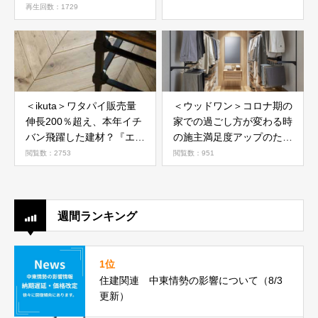
再生回数：1729
＜ikuta＞ワタパイ販売量
＜ウッドワン＞コロナ期の
伸長200％超え、本年イチ
家での過ごし方が変わる時
バン飛躍した建材？『エア
の施主満足度アップのため
ー・ウォッシュ・フローリ
の追加提案
閲覧数：2753
閲覧数：951
ング』
週間ランキング
1位
住建関連 中東情勢の影響について（8/3
更新）