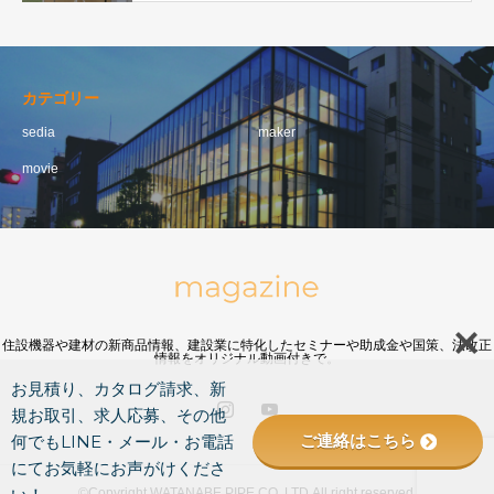
カテゴリー
sedia
maker
movie
住設機器や建材の新商品情報、建設業に特化したセミナーや助成金や国策、法改正
情報をオリジナル動画付きで。
お見積り、カタログ請求、新
規お取引、求人応募、その他
ご連絡はこちら
何でもLINE・メール・お電話
にてお気軽にお声がけくださ
©Copyright WATANABE PIPE CO.,LTD.All right reserved.