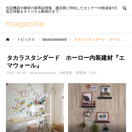
SEARCH
住設機器や建材の新商品情報、建設業に特化したセミナーや助成金や国策、法
改正情報をオリジナル動画付きで。
トピックス
takarastandard
タカラスタンダード ホーロー内装建材『エマウォール』
ホーム
タカラスタンダード ホーロー内装建材『エ
マウォール』
2021.06.30
takarastandard
山崎実業
閲覧数：910