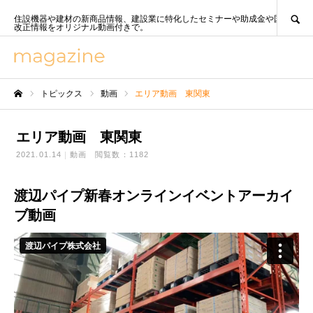
SEARCH
住設機器や建材の新商品情報、建設業に特化したセミナーや助成金や国策、法
改正情報をオリジナル動画付きで。
トピックス
動画
エリア動画 東関東
ホーム
エリア動画 東関東
2021.01.14
動画
閲覧数：1182
渡辺パイプ新春オンラインイベントアーカイ
ブ動画