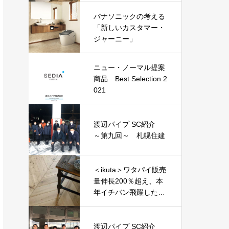
トで選んだ『ニュー・
パナソニックの考える
ノーマル商品』
「新しいカスタマー・
ジャーニー」
ニュー・ノーマル提案
商品 Best Selection 2
021
渡辺パイプ SC紹介
～第九回～ 札幌住建
＜ikuta＞ワタパイ販売
量伸長200％超え、本
年イチバン飛躍した建
材？『エアー・ウォッ
シュ・フローリング』
渡辺パイプ SC紹介