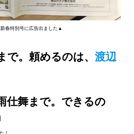
聞新春特別号に広告出ました▲
まで。頼めるのは、
渡辺
雨仕舞まで。できるの
』
た！