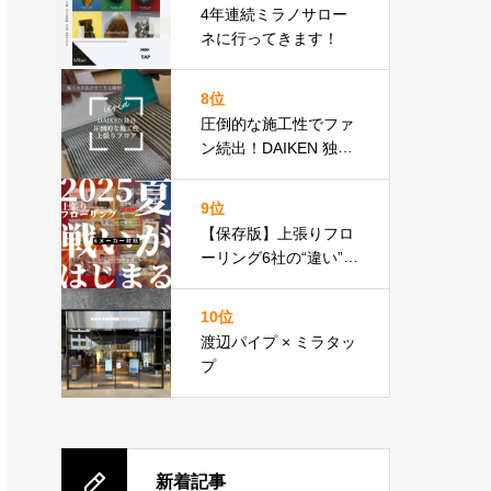
テンドのクロージング
4年連続ミラノサロー
にぜひ。
ネに行ってきます！
8位
圧倒的な施工性でファ
ン続出！DAIKEN 独自
技術
9位
【保存版】上張りフロ
ーリング6社の“違い”見
せます
上張りフロア
比較表あり
10位
渡辺パイプ × ミラタッ
プ
新着記事