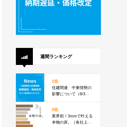
週間ランキング
1位
住建関連 中東情勢の
影響について（8/3更
新）
2位
業界初！3mmで叶える
本物の床。［各社上張