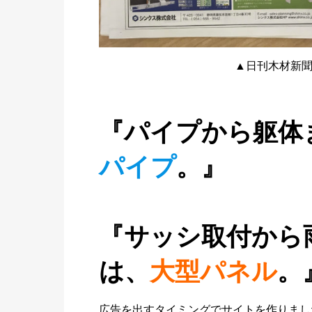
▲日刊木材新
『パイプから躯体
パイプ
。』
『サッシ取付から
は、
大型パネル
。
広告を出すタイミングでサイトを作りまし