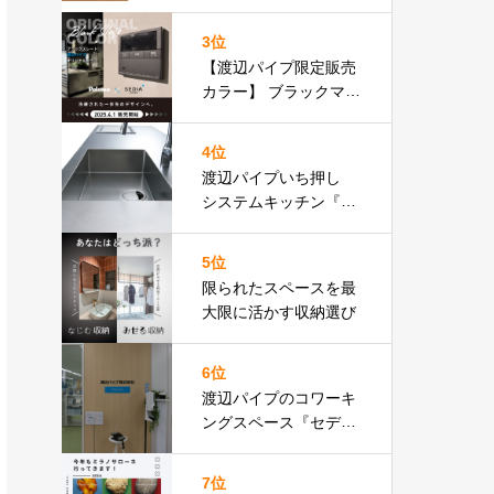
りフロア比較表あり］
3位
【渡辺パイプ限定販売
カラー】 ブラックマッ
ト基調のリモコン パロ
マ Felimo
4位
渡辺パイプいち押し
システムキッチン『３
０４』特設ページ
5位
限られたスペースを最
大限に活かす収納選び
6位
渡辺パイプのコワーキ
ングスペース『セディ
ア・プレイス』が新宿
にオープン！近隣SRア
7位