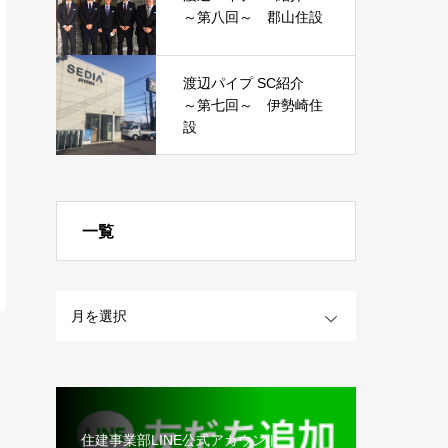
～第八回～ 郡山住設
渡辺パイプ SC紹介
～第七回～ 伊勢崎住
設
一覧
OPEN
住建事業部LINE公式アカウント