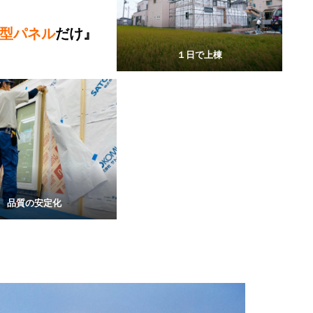
型パネル
だけ』
１日で上棟
品質の安定化