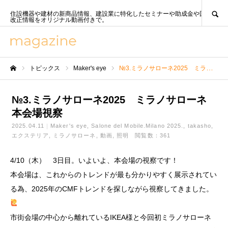
SEARCH
住設機器や建材の新商品情報、建設業に特化したセミナーや助成金や国策、法
改正情報をオリジナル動画付きで。
トピックス
Maker's eye
№3.ミラノサローネ2025 ミラノサローネ本会場視察
ホーム
№3.ミラノサローネ2025 ミラノサローネ
本会場視察
2025.04.11
Maker's eye
Salone del Mobile.Milano 2025.
takasho
エクステリア
ミラノサローネ
動画
照明
閲覧数：361
4/10（木） 3日目。いよいよ、本会場の視察です！
本会場は、これからのトレンドが最も分かりやすく展示されてい
る為、2025年のCMFトレンドを探しながら視察してきました。
市街会場の中心から離れているIKEA様と今回初ミラノサローネ