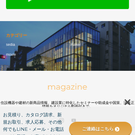
カテゴリー
sedia
maker
movie
住設機器や建材の新商品情報、建設業に特化したセミナーや助成金や国策、法改正
情報をオリジナル動画付きで。
お見積り、カタログ請求、新
規お取引、求人応募、その他
ご連絡はこちら
何でもLINE・メール・お電話