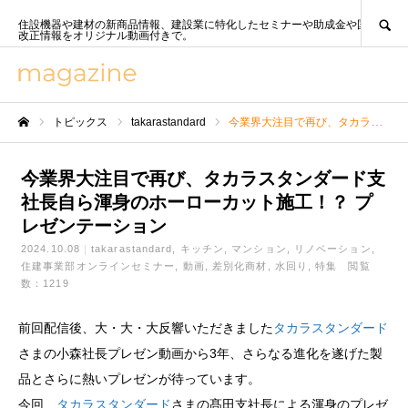
SEARCH
住設機器や建材の新商品情報、建設業に特化したセミナーや助成金や国策、法
改正情報をオリジナル動画付きで。
トピックス
takarastandard
今業界大注目で再び、タカラスタンダード支社長自ら渾身のホーローカット施工！？ プレゼンテーション
ホーム
今業界大注目で再び、タカラスタンダード支
社長自ら渾身のホーローカット施工！？ プ
レゼンテーション
2024.10.08
takarastandard
キッチン
マンション
リノベーション
住建事業部オンラインセミナー
動画
差別化商材
水回り
特集
閲覧
数：1219
前回配信後、大・大・大反響いただきました
タカラスタンダード
さまの小森社長プレゼン動画から3年、さらなる進化を遂げた製
品とさらに熱いプレゼンが待っています。
今回、
タカラスタンダード
さまの髙田支社長による渾身のプレゼ