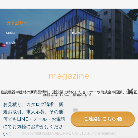
カテゴリー
sedia
maker
movie
住設機器や建材の新商品情報、建設業に特化したセミナーや助成金や国策、法改正
情報をオリジナル動画付きで。
お見積り、カタログ請求、新
規お取引、求人応募、その他
ご連絡はこちら
何でもLINE・メール・お電話
にてお気軽にお声がけくださ
い！
©Copyright WATANABE PIPE CO.,LTD.All right reserved.