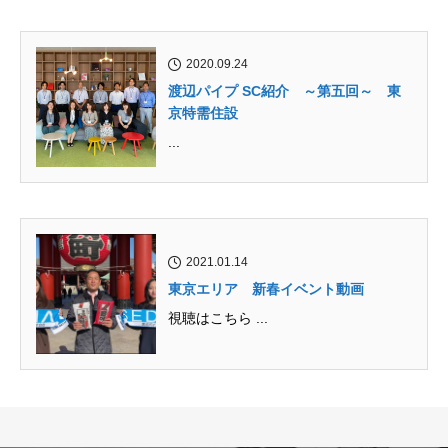
2020.09.24
渡辺パイプ SC紹介 ～第五回～ 東
京特需住設
...
2021.01.14
東京エリア 新春イベント動画
視聴はこちら ...