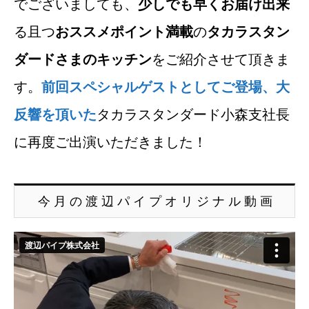
でございましても、
少しでも早くお届け出来
る且つ
おススメポイント満載
の
タカラスタン
ダードさまのキッチン
をご紹介させて頂きま
す。
前回スペシャルゲストとしてご登場、大
反響を頂いた
タカラスタンダード小森支社長
に再度ご出演いただきました！
今 月 の 渡 辺 パ イ プ オ リ ジ ナ ル 動 画