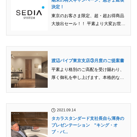
期末の特大キャンペーン、急きょ延長
決定！
東京のお客さま限定、超・超お得商品
大放出セール！！ 平素より大変お世話
になっております。商品の納期状...
渡辺パイプ東京支店③月度のご提案書
平素より格別のご高配を受け賜わり、
厚く御礼を申し上げます。本格的な建
築需要期を迎えるこの時期に、「納...
2021.09.14
タカラスタンダード支社長自ら渾身の
プレゼンテーション ”キング・オ
ブ・バ...