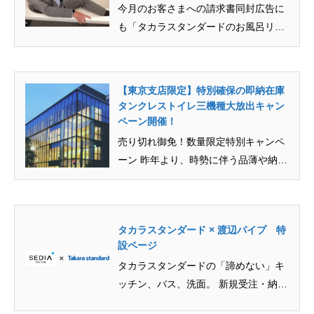
今月のお客さまへの請求書同封広告に
も「タカラスタンダードのお風呂リフ
ォームなら、浴室がもっと広くなる...
【東京支店限定】特別確保の即納在庫
タンクレストイレ三機種大放出キャン
ペーン開催！
売り切れ御免！数量限定特別キャンペ
ーン 昨年より、時勢に伴う品薄や納期
遅れにて、ご迷惑をお掛けしてい...
タカラスタンダード × 渡辺パイプ 特
設ページ
タカラスタンダードの「諦めない」キ
ッチン、バス、洗面。 新規受注・納期
に関して厳しい環境が続いている...