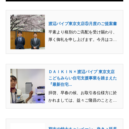
渡辺パイプ東京支店⑤月度のご提案書
平素より格別のご高配を受け賜わり、
厚く御礼を申し上げます。今月はコロ
ナ以降変わったお家での過ごし方の...
ＤＡＩＫＩＮ × 渡辺パイプ 東京支店
こどもみらい住宅支援事業を踏まえた
『最新住宅...
拝啓、早春の候、お取引各位様方に於
かれましては、益々ご隆昌のこととお
慶び申し上げます。平素は格別のご...