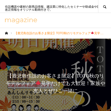
SEARCH
住設機器や建材の新商品情報、建設業に特化したセミナーや助成金や国策、法
改正情報をオリジナル動画付きで。
【鹿児島住設のお客さま限定】TOTO秋のリモデルフェア
見学だけでも大歓迎！家族や友人とぜひご一緒に
ホーム
【鹿児島住設のお客さま限定】TOTO秋のリ
モデルフェア
見学だけでも大歓迎！家族や
友人とぜひご一緒に